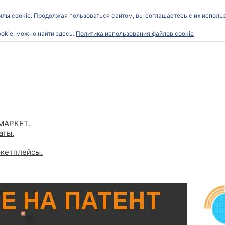
T
П
e
йлы cookie. Продолжая пользоваться сайтом, вы соглашаетесь с их исполь
l
о
e
g
okie, можно найти здесь:
Политика использования файлов cookie
и
r
a
с
m
к
:
МАРКЕТ.
аты.
ркетплейсы.