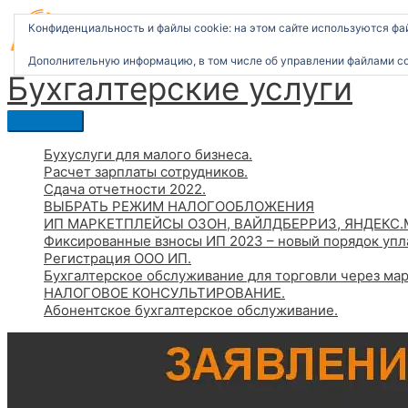
Перейти
Главное
к
меню
Конфиденциальность и файлы cookie: на этом сайте используются фа
содержимому
Дополнительную информацию, в том числе об управлении файлами co
Бухгалтерские услуги
Бухуслуги для малого бизнеса.
Расчет зарплаты сотрудников.
Сдача отчетности 2022.
ВЫБРАТЬ РЕЖИМ НАЛОГООБЛОЖЕНИЯ
ИП МАРКЕТПЛЕЙСЫ ОЗОН, ВАЙЛДБЕРРИЗ, ЯНДЕКС.
Фиксированные взносы ИП 2023 – новый порядок упл
Регистрация ООО ИП.
Бухгалтерское обслуживание для торговли через ма
НАЛОГОВОЕ КОНСУЛЬТИРОВАНИЕ.
Абонентское бухгалтерское обслуживание.