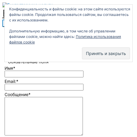
Перейти
Главное
к
меню
Конфиденциальность и файлы cookie: на этом сайте используются
Бухгалтерские услуги
содержимому
файлы cookie. Продолжая пользоваться сайтом, вы соглашаетесь
с их использованием.
Создай свой бизнес
Дополнительную информацию, в том числе об управлении
без налоговых потерь и штрафов
файлами cookie, можно найти здесь:
Политика использования
за 5 дней
файлов cookie
Организаций и ИП создано в нашем центре
1
*
Обязательные поля
Имя
*
Email:
*
Сообщение
*