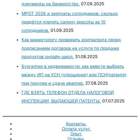
документы на банкротство.
07.09.2025
МРОТ 2026 и зарплаты сотрудников: сколько
придётся платить салону красоты за 10
сотрудников.
01.09.2025
Как маркетологу проверить контрагента перед
подписанием договора на услуги по продаже
продуктов онлайн-школ.
31.08.2025
Бухгалтер в недвижимости: как вместе выбрать
между ИП на УСН (упрощенке) или ПСН(патенте)
при покупке и сдаче квартир.
27.08.2025
ГДЕ ВЗЯТЬ ТЕЛЕФОН ОТДЕЛА НАЛОГОВОЙ
ИНСПЕКЦИИ, ВЫДАЮЩЕЙ ПАТЕНТЫ.
07.07.2025
Контакты.
Оплата услуг.
Опыт.
Отзывы.