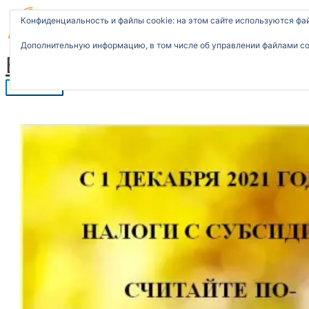
T
Перейти
Главное
П
e
к
меню
Конфиденциальность и файлы cookie: на этом сайте используются фа
l
содержимому
о
e
g
Дополнительную информацию, в том числе об управлении файлами coo
и
r
Бухгалтерские услуги
a
с
m
к
: