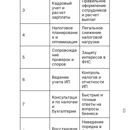
Правильное
Кадровый
оформление
учет и
3
сотрудников
расчет
и расчет
зарплаты
выплат
Налоговое
Легальное
планировани
снижение
4
е и
налоговой
оптимизация
нагрузки
Сопровожде
Защиту
ние
5
интересов в
проверок и
ФНС
споров
Контроль
Ведение
налогов и
6
учета ИП
отчетности
ИП
Быстрые и
Консультаци
точные
и по налогам
7
ответы на
и
вопросы
бухгалтерии
бизнеса
Наведение
порядка в
Восстановле