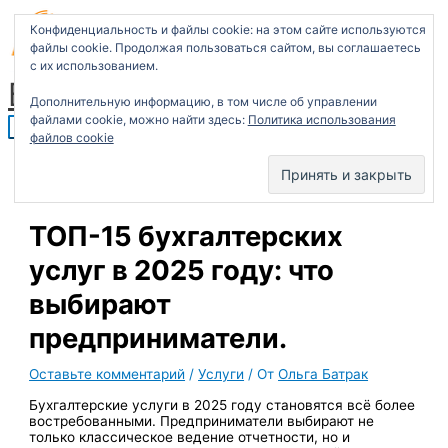
T
Перейти
Введите
Название*
Email*
Сайт
Главное
П
e
к
здесь...
меню
Конфиденциальность и файлы cookie: на этом сайте используются
l
содержимому
о
e
файлы cookie. Продолжая пользоваться сайтом, вы соглашаетесь
g
с их использованием.
и
r
Бухгалтерские услуги
a
с
m
Дополнительную информацию, в том числе об управлении
файлами cookie, можно найти здесь:
Политика использования
к
файлов cookie
:
ТОП-15 бухгалтерских
услуг в 2025 году: что
выбирают
предприниматели.
Оставьте комментарий
/
Услуги
/ От
Ольга Батрак
Бухгалтерские услуги в 2025 году становятся всё более
востребованными. Предприниматели выбирают не
только классическое ведение отчетности, но и