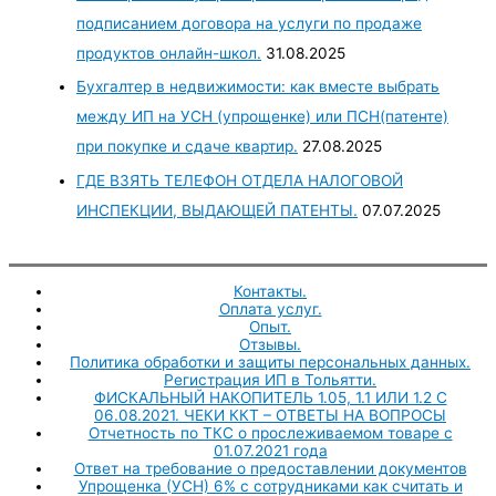
подписанием договора на услуги по продаже
продуктов онлайн-школ.
31.08.2025
Бухгалтер в недвижимости: как вместе выбрать
между ИП на УСН (упрощенке) или ПСН(патенте)
при покупке и сдаче квартир.
27.08.2025
ГДЕ ВЗЯТЬ ТЕЛЕФОН ОТДЕЛА НАЛОГОВОЙ
ИНСПЕКЦИИ, ВЫДАЮЩЕЙ ПАТЕНТЫ.
07.07.2025
Контакты.
Оплата услуг.
Опыт.
Отзывы.
Политика обработки и защиты персональных данных.
Регистрация ИП в Тольятти.
ФИСКАЛЬНЫЙ НАКОПИТЕЛЬ 1.05, 1.1 ИЛИ 1.2 С
06.08.2021. ЧЕКИ ККТ – ОТВЕТЫ НА ВОПРОСЫ
Отчетность по ТКС о прослеживаемом товаре с
01.07.2021 года
Ответ на требование о предоставлении документов
Упрощенка (УСН) 6% с сотрудниками как считать и