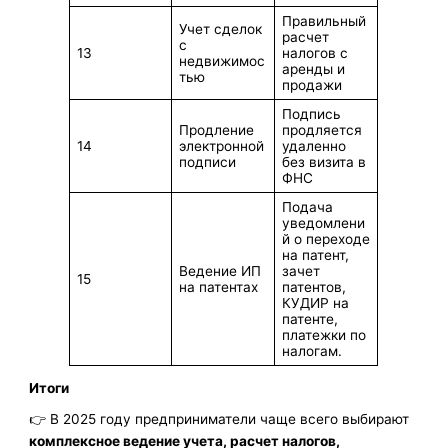
Правильный
Учет сделок
расчет
с
13
налогов с
недвижимос
аренды и
тью
продажи
Подпись
Продление
продляется
14
электронной
удаленно
подписи
без визита в
ФНС
Подача
уведомлени
й о переходе
на патент,
Ведение ИП
зачет
15
на патентах
патентов,
КУДИР на
патенте,
платежки по
налогам.
Итоги
👉 В 2025 году предприниматели чаще всего выбирают
комплексное ведение учета, расчет налогов,