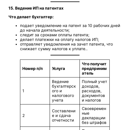
15. Ведение ИП на патентах
Что делает бухгалтер:
подает уведомление на патент за 10 рабочих дней
до начала деятельности;
следит за сроками оплаты патента;
делает платежки на оплату налогов ИП;
отправляет уведомления на зачет патента, что
снижает сумму налогов к уплате..
Что получит
Номер п/п
Услуга
предприним
атель
Ведение
Полный учет
бухгалтерск
доходов,
1
ого и
расходов,
налогового
документов
учета
и налогов
Своевремен
Составлени
ные
2
е и сдача
декларации
отчетности
без штрафов