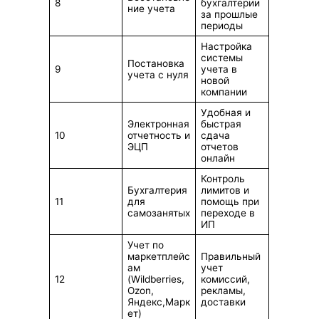
8
бухгалтерии
ние учета
за прошлые
периоды
Настройка
системы
Постановка
9
учета в
учета с нуля
новой
компании
Удобная и
Электронная
быстрая
10
отчетность и
сдача
ЭЦП
отчетов
онлайн
Контроль
Бухгалтерия
лимитов и
11
для
помощь при
самозанятых
переходе в
ИП
Учет по
маркетплейс
Правильный
ам
учет
12
(Wildberries,
комиссий,
Ozon,
рекламы,
Яндекс,Марк
доставки
ет)