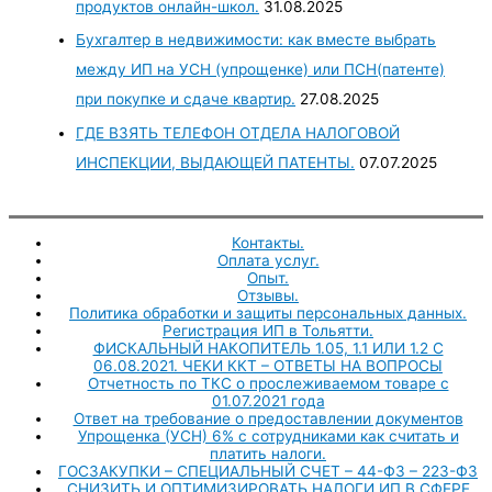
продуктов онлайн-школ.
31.08.2025
Бухгалтер в недвижимости: как вместе выбрать
между ИП на УСН (упрощенке) или ПСН(патенте)
при покупке и сдаче квартир.
27.08.2025
ГДЕ ВЗЯТЬ ТЕЛЕФОН ОТДЕЛА НАЛОГОВОЙ
ИНСПЕКЦИИ, ВЫДАЮЩЕЙ ПАТЕНТЫ.
07.07.2025
Контакты.
Оплата услуг.
Опыт.
Отзывы.
Политика обработки и защиты персональных данных.
Регистрация ИП в Тольятти.
ФИСКАЛЬНЫЙ НАКОПИТЕЛЬ 1.05, 1.1 ИЛИ 1.2 С
06.08.2021. ЧЕКИ ККТ – ОТВЕТЫ НА ВОПРОСЫ
Отчетность по ТКС о прослеживаемом товаре с
01.07.2021 года
Ответ на требование о предоставлении документов
Упрощенка (УСН) 6% с сотрудниками как считать и
платить налоги.
ГОСЗАКУПКИ – СПЕЦИАЛЬНЫЙ СЧЕТ – 44-ФЗ – 223-ФЗ
СНИЗИТЬ И ОПТИМИЗИРОВАТЬ НАЛОГИ ИП В СФЕРЕ