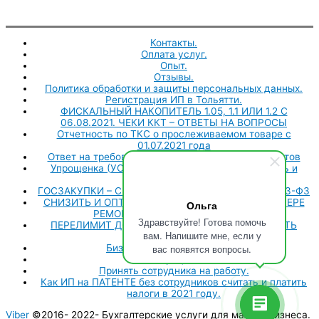
Контакты.
Оплата услуг.
Опыт.
Отзывы.
Политика обработки и защиты персональных данных.
Регистрация ИП в Тольятти.
ФИСКАЛЬНЫЙ НАКОПИТЕЛЬ 1.05, 1.1 ИЛИ 1.2 С
06.08.2021. ЧЕКИ ККТ – ОТВЕТЫ НА ВОПРОСЫ
Отчетность по ТКС о прослеживаемом товаре с
01.07.2021 года
Ответ на требование о предоставлении документов
Упрощенка (УСН) 6% с сотрудниками как считать и
платить налоги.
ГОСЗАКУПКИ – СПЕЦИАЛЬНЫЙ СЧЕТ – 44-ФЗ – 223-ФЗ
СНИЗИТЬ И ОПТИМИЗИРОВАТЬ НАЛОГИ ИП В СФЕРЕ
Ольга
РЕМОНТА КВАРТИР В 2021 ГОДУ.
Здравствуйте! Готова помочь
ПЕРЕЛИМИТ ДОХОДОВ НА ПАТЕНТЕ КАК СЧИТАТЬ
вам. Напишите мне, если у
НАЛОГИ.
вас появятся вопросы.
Бизнес-план для СЗН 2020.
Регистрация ИП.
Принять сотрудника на работу.
Как ИП на ПАТЕНТЕ без сотрудников считать и платить
налоги в 2021 году.
Viber
©2016- 2022-
Бухгалтерские услуги для малого бизнеса.