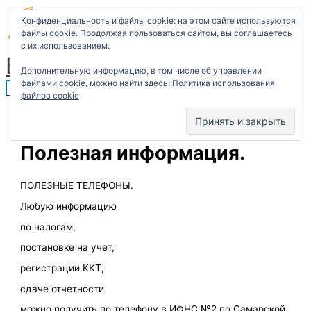
T
Перейти
Главное
П
e
к
меню
Конфиденциальность и файлы cookie: на этом сайте используются
l
содержимому
о
e
файлы cookie. Продолжая пользоваться сайтом, вы соглашаетесь
g
с их использованием.
и
r
Бухгалтерские услуги
a
с
m
Дополнительную информацию, в том числе об управлении
файлами cookie, можно найти здесь:
Политика использования
к
файлов cookie
:
Полезная информация.
ПОЛЕЗНЫЕ ТЕЛЕФОНЫ.
Любую информацию
по налогам,
постановке на учет,
регистрации ККТ,
сдаче отчетности
можно получить по телефону в ИФНС №2 по Самарской