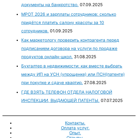
документы на банкротство.
07.09.2025
МРОТ 2026 и зарплаты сотрудников: сколько
придётся платить салону красоты за 10
сотрудников.
01.09.2025
Как маркетологу проверить контрагента перед
подписанием договора на услуги по продаже
продуктов онлайн-школ.
31.08.2025
Бухгалтер в недвижимости: как вместе выбрать
между ИП на УСН (упрощенке) или ПСН(патенте)
при покупке и сдаче квартир.
27.08.2025
ГДЕ ВЗЯТЬ ТЕЛЕФОН ОТДЕЛА НАЛОГОВОЙ
ИНСПЕКЦИИ, ВЫДАЮЩЕЙ ПАТЕНТЫ.
07.07.2025
Контакты.
Оплата услуг.
Опыт.
Отзывы.