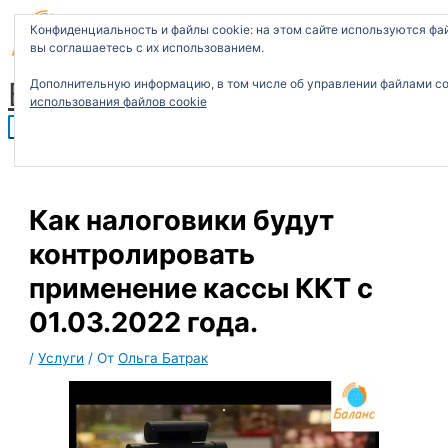
T
Перейти
Главное
П
e
к
меню
Конфиденциальность и файлы cookie: на этом сайте используются фа
l
содержимому
о
e
вы соглашаетесь с их использованием.
g
и
r
Бухгалтерские услуги
a
Дополнительную информацию, в том числе об управлении файлами coo
с
m
использования файлов cookie
к
:
Как налоговики будут
контролировать
применение кассы ККТ с
01.03.2022 года.
/
Услуги
/ От
Ольга Батрак