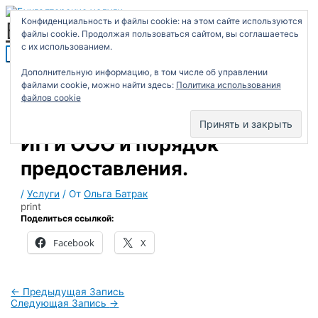
T
Перейти
Главное
П
e
к
меню
Конфиденциальность и файлы cookie: на этом сайте используются
l
Бухгалтерские услуги
содержимому
о
e
файлы cookie. Продолжая пользоваться сайтом, вы соглашаетесь
g
с их использованием.
и
r
a
с
m
Дополнительную информацию, в том числе об управлении
файлами cookie, можно найти здесь:
Политика использования
к
файлов cookie
:
Формы уведомлений для
ИП и ООО и порядок
предоставления.
/
Услуги
/ От
Ольга Батрак
print
Поделиться ссылкой:
Facebook
X
←
Предыдущая Запись
Следующая Запись
→