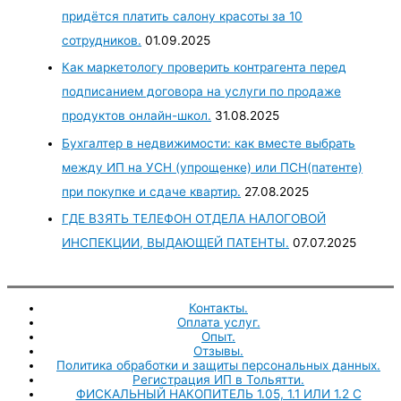
придётся платить салону красоты за 10
сотрудников.
01.09.2025
Как маркетологу проверить контрагента перед
подписанием договора на услуги по продаже
продуктов онлайн-школ.
31.08.2025
Бухгалтер в недвижимости: как вместе выбрать
между ИП на УСН (упрощенке) или ПСН(патенте)
при покупке и сдаче квартир.
27.08.2025
ГДЕ ВЗЯТЬ ТЕЛЕФОН ОТДЕЛА НАЛОГОВОЙ
ИНСПЕКЦИИ, ВЫДАЮЩЕЙ ПАТЕНТЫ.
07.07.2025
Контакты.
Оплата услуг.
Опыт.
Отзывы.
Политика обработки и защиты персональных данных.
Регистрация ИП в Тольятти.
ФИСКАЛЬНЫЙ НАКОПИТЕЛЬ 1.05, 1.1 ИЛИ 1.2 С