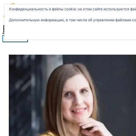
T
Перейти
Главное
П
e
к
меню
Конфиденциальность и файлы cookie: на этом сайте используются фа
l
содержимому
о
e
g
Дополнительную информацию, в том числе об управлении файлами coo
и
r
Бухгалтерские услуги
a
с
m
к
: