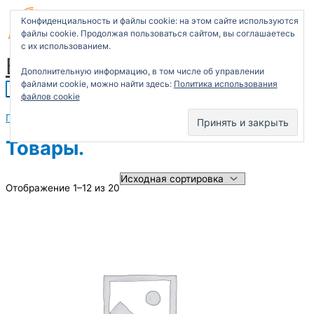
Перейти
Главное
Первоначальная
Первоначальная
Первоначальная
Первоначальная
Первоначальная
Текущая
Текущая
Текущая
Текущая
Текущая
к
меню
цена
цена
цена
цена
цена
цена:
цена:
цена:
цена:
цена:
Конфиденциальность и файлы cookie: на этом сайте используются
содержимому
составляла
составляла
составляла
составляла
составляла
₽ 500.00.
₽ 500.00.
₽ 790.00.
₽ 990.00.
₽ 1,000.00.
файлы cookie. Продолжая пользоваться сайтом, вы соглашаетесь
₽ 700.00.
₽ 900.00.
₽ 1,100.00.
₽ 1,500.00.
₽ 1,500.00.
с их использованием.
Бухгалтерские услуги
Дополнительную информацию, в том числе об управлении
файлами cookie, можно найти здесь:
Политика использования
файлов cookie
Главная
/ Товары.
Товары.
Отображение 1–12 из 20