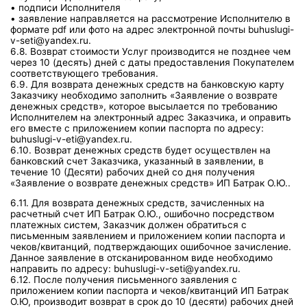
• подписи Исполнителя
• заявление направляется на рассмотрение Исполнителю в
формате pdf или фото на адрес электронной почты buhuslugi-
v-seti@yandex.ru.
6.8. Возврат стоимости Услуг производится не позднее чем
через 10 (десять) дней с даты предоставления Покупателем
соответствующего требования.
6.9. Для возврата денежных средств на банковскую карту
Заказчику необходимо заполнить «Заявление о возврате
денежных средств», которое высылается по требованию
Исполнителем на электронный адрес Заказчика, и оправить
его вместе с приложением копии паспорта по адресу:
buhuslugi-v-eti@yandex.ru.
6.10. Возврат денежных средств будет осуществлен на
банковский счет Заказчика, указанный в заявлении, в
течение 10 (Десяти) рабочих дней со дня получения
«Заявление о возврате денежных средств» ИП Батрак О.Ю..
6.11. Для возврата денежных средств, зачисленных на
расчетный счет ИП Батрак О.Ю., ошибочно посредством
платежных систем, Заказчик должен обратиться с
письменным заявлением и приложением копии паспорта и
чеков/квитанций, подтверждающих ошибочное зачисление.
Данное заявление в отсканированном виде необходимо
направить по адресу: buhuslugi-v-seti@yandex.ru.
6.12. После получения письменного заявления с
приложением копии паспорта и чеков/квитанций ИП Батрак
О.Ю, производит возврат в срок до 10 (десяти) рабочих дней