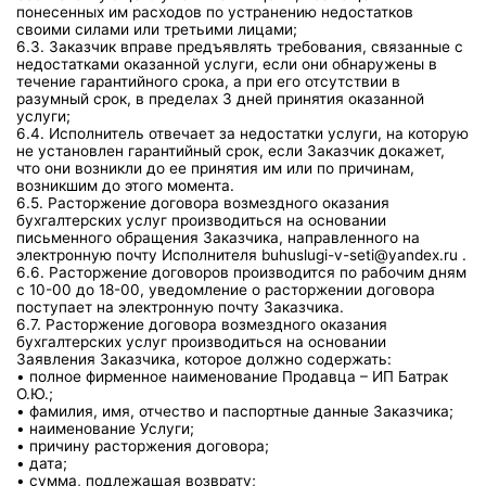
понесенных им расходов по устранению недостатков
своими силами или третьими лицами;
6.3. Заказчик вправе предъявлять требования, связанные с
недостатками оказанной услуги, если они обнаружены в
течение гарантийного срока, а при его отсутствии в
разумный срок, в пределах 3 дней принятия оказанной
услуги;
6.4. Исполнитель отвечает за недостатки услуги, на которую
не установлен гарантийный срок, если Заказчик докажет,
что они возникли до ее принятия им или по причинам,
возникшим до этого момента.
6.5. Расторжение договора возмездного оказания
бухгалтерских услуг производиться на основании
письменного обращения Заказчика, направленного на
электронную почту Исполнителя buhuslugi-v-seti@yandex.ru .
6.6. Расторжение договоров производится по рабочим дням
с 10-00 до 18-00, уведомление о расторжении договора
поступает на электронную почту Заказчика.
6.7. Расторжение договора возмездного оказания
бухгалтерских услуг производиться на основании
Заявления Заказчика, которое должно содержать:
• полное фирменное наименование Продавца – ИП Батрак
О.Ю.;
• фамилия, имя, отчество и паспортные данные Заказчика;
• наименование Услуги;
• причину расторжения договора;
• дата;
• сумма, подлежащая возврату;