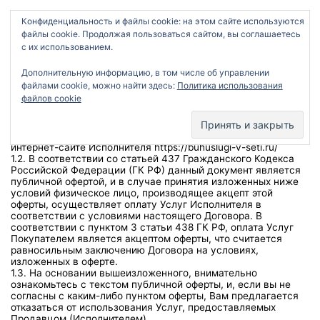
Перейти
ИП Батрак Ольга Юрьевна
к
Конфиденциальность и файлы cookie: на этом сайте используются
Контакты:+7-917-133-41-75
содержимому
файлы cookie. Продолжая пользоваться сайтом, вы соглашаетесь
Buhuslugi-v-seti@yandex.ru
с их использованием.
Договор публичной оферты о продаже услуг
Дополнительную информацию, в том числе об управлении
Интернет-магазина РКЦ «Баланс» № 1
файлами cookie, можно найти здесь:
Политика использования
файлов cookie
1.Общие положения
1.1. ИП Батрак Ольга Юрьевна, далее «Исполнитель»,
публикует Публичную оферту об оказании услуг, описание и
характеристики которых представленны на официальном
интернет-сайте Исполнителя https://buhuslugi-v-seti.ru/
1.2. В соответствии со статьей 437 Гражданского Кодекса
Российской Федерации (ГК РФ) данный документ является
публичной офертой, и в случае принятия изложенных ниже
условий физическое лицо, производящее акцепт этой
оферты, осуществляет оплату Услуг Исполнителя в
соответствии с условиями настоящего Договора. В
соответствии с пунктом 3 статьи 438 ГК РФ, оплата Услуг
Покупателем является акцептом оферты, что считается
равносильным заключению Договора на условиях,
изложенных в оферте.
1.3. На основании вышеизложенного, внимательно
ознакомьтесь с текстом публичной оферты, и, если вы не
согласны с каким-либо пунктом оферты, Вам предлагается
отказаться от использования Услуг, предоставляемых
Продавцом (Исполнителем).