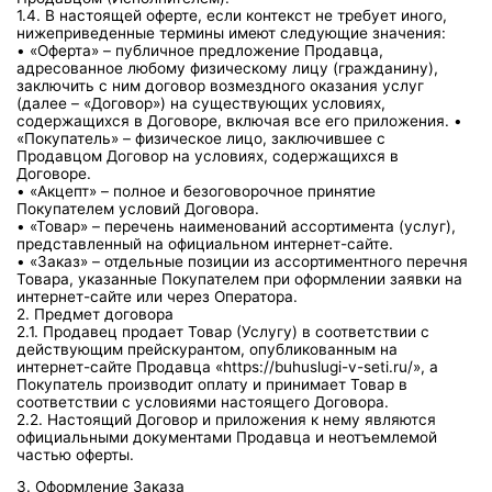
1.4. В настоящей оферте, если контекст не требует иного,
нижеприведенные термины имеют следующие значения:
• «Оферта» – публичное предложение Продавца,
адресованное любому физическому лицу (гражданину),
заключить с ним договор возмездного оказания услуг
(далее – «Договор») на существующих условиях,
содержащихся в Договоре, включая все его приложения. •
«Покупатель» – физическое лицо, заключившее с
Продавцом Договор на условиях, содержащихся в
Договоре.
• «Акцепт» – полное и безоговорочное принятие
Покупателем условий Договора.
• «Товар» – перечень наименований ассортимента (услуг),
представленный на официальном интернет-сайте.
• «Заказ» – отдельные позиции из ассортиментного перечня
Товара, указанные Покупателем при оформлении заявки на
интернет-сайте или через Оператора.
2. Предмет договора
2.1. Продавец продает Товар (Услугу) в соответствии с
действующим прейскурантом, опубликованным на
интернет-сайте Продавца «https://buhuslugi-v-seti.ru/», а
Покупатель производит оплату и принимает Товар в
соответствии с условиями настоящего Договора.
2.2. Настоящий Договор и приложения к нему являются
официальными документами Продавца и неотъемлемой
частью оферты.
3. Оформление Заказа